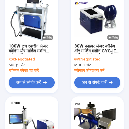
100W टच स्क्रीन लेजर
30W फाइबर लेजर कोडिंग
कोडिंग और मार्किंग मशीन
और मार्किंग मशीन CYCJET
इलेक्ट्रॉनिक CYCJET
पोर्टेबल हैंडहेल्ड लेजर मार्कर
मूल्य:
Negotiated
मूल्य:
Negotiated
फाइबर लेजर एनग्रेवर
MOQ:
1 सेट
MOQ:
1 सेट
नवीनतम कीमत पता करें
नवीनतम कीमत पता करें
अब से संपर्क करें
अब से संपर्क करें
घर
उत्पादों
हमारे बारे में