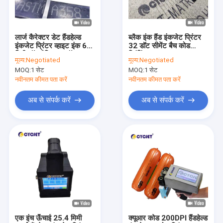
कारखाना भ्रमण
गुणवत्ता नियंत्रण
लार्ज कैरेक्टर डेट हैंडहेल्ड
ब्लैक इंक हैंड इंकजेट प्रिंटर
इंकजेट प्रिंटर व्हाइट इंक 62
32 डॉट सीमेंट बैच कोड
संपर्क करें
मिमी डॉट मैट्रिक्स फ़ॉन्ट्स
प्रिंटिंग
मूल्य:
Negotiated
मूल्य:
Negotiated
MOQ:
1 सेट
MOQ:
1 सेट
एक उद्धरण की विनती करे
नवीनतम कीमत पता करें
नवीनतम कीमत पता करें
अब से संपर्क करें
अब से संपर्क करें
हैंडहेल्ड इंकजेट प्रिंटर
औद्योगिक इंकजेट प्रिंटर
लेजर अंकन मशीन
कोडिंग और मार्किंग मशीन
उच्च संकल्प इंकजेट प्रिंटर
एक इंच ऊँचाई 25.4 मिमी
क्यूआर कोड 200DPI हैंडहेल्ड