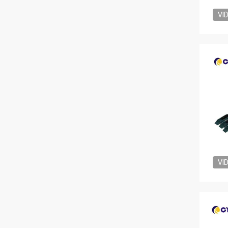
VI
VI