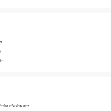
स:
र
शीन
टेनलेस स्टील लेजर कटर