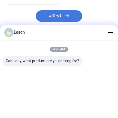
जारी रखें
Eason
अनुशंसित उत्पाद
4:28 AM
Good day, what product are you looking for?
बड़े अक्षर इंकजेट प्रिंटर 80
बहुक्रियाशील बुद्धिमान इंकजेट
ब्रांड टेक्स्ट लोगो प्रि
मिमी टेक्स्ट लोगो मैनुअल
मशीन स्टेनलेस स्टील पाइप
मशीन के लिए 80 मिम
प्रिंटिंग के लिए कार्टन बॉक्स
प्रिंटिंग
प्लेट इंकजेट प्रिंटर
सबसे अच्छी कीमत
सबसे अच्छी कीमत
सबसे अच्छी 