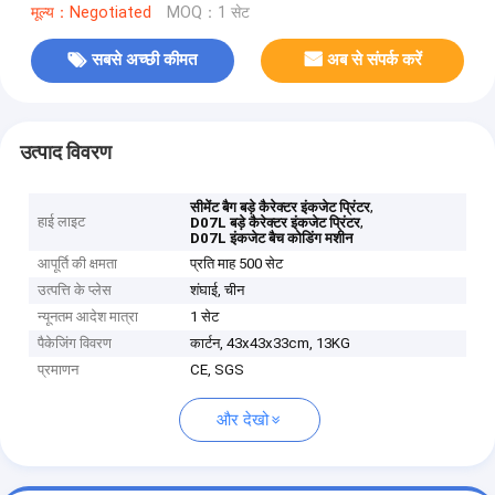
मूल्य：Negotiated
MOQ：1 सेट
सबसे अच्छी कीमत
अब से संपर्क करें
उत्पाद विवरण
,
सीमेंट बैग बड़े कैरेक्टर इंकजेट प्रिंटर
हाई लाइट
,
D07L बड़े कैरेक्टर इंकजेट प्रिंटर
D07L इंकजेट बैच कोडिंग मशीन
आपूर्ति की क्षमता
प्रति माह 500 सेट
उत्पत्ति के प्लेस
शंघाई, चीन
न्यूनतम आदेश मात्रा
1 सेट
पैकेजिंग विवरण
कार्टन, 43x43x33cm, 13KG
प्रमाणन
CE, SGS
और देखो