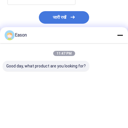
जारी रखें
Eason
अनुशंसित उत्पाद
11:47 PM
Good day, what product are you looking for?
बड़े अक्षर इंकजेट प्रिंटर 80
बहुक्रियाशील बुद्धिमान इंकजेट
ब्रांड टेक्स्ट लोगो प्रि
मिमी टेक्स्ट लोगो मैनुअल
मशीन स्टेनलेस स्टील पाइप
मशीन के लिए 80 मिम
प्रिंटिंग के लिए कार्टन बॉक्स
प्रिंटिंग
प्लेट इंकजेट प्रिंटर
सबसे अच्छी कीमत
सबसे अच्छी कीमत
सबसे अच्छी 