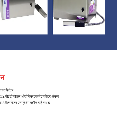
ीन
र प्रिंटर
CO2 पीईटी बोतल औद्योगिक इंकजेट कोडर अंकन:
LU5F लेजर एनग्रेविंग मशीन हाई स्पीड