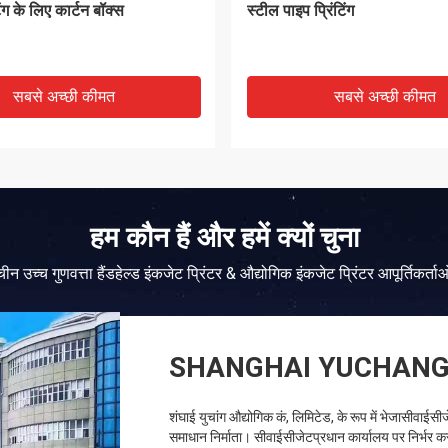
प्रमुख
सबसे अच्छी कीमत
सबसे अच्छी कीमत
हम कौन हैं और हमें क्यों चुना
चीन उच्च गुणवत्ता हैंडहेल्ड इंकजेट प्रिंटर & औद्योगिक इंकजेट प्रिंटर आपूर्तिकर्ताओ
SHANGHAI YUCHANG 
शंघाई युचांग औद्योगिक कं, लिमिटेड, के रूप में भेजासीवाईसीज
समाधान निर्माता। सीवाईसीजेटप्रधान कार्यालय पर निर्भर कर