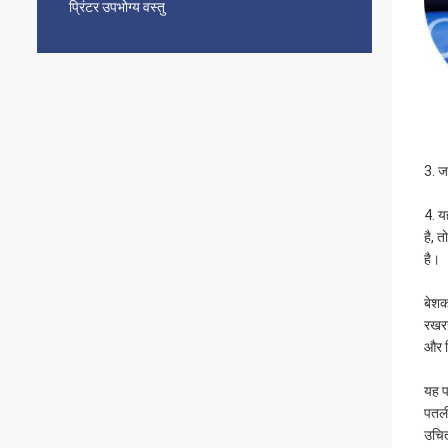
प्रिंटर उपभोग्य वस्तु
3. ज
4. य
है, 
है।
बेशक
रखरख
और स
यह प
पतली
उचित