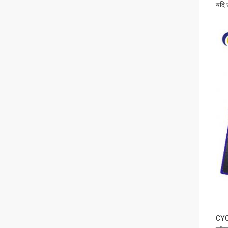
यदि 
CYCJ