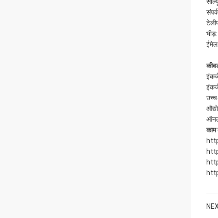
सॉल्य
संपर्
टेल
भीड
ईमेल
कीवर्
इंकज
इंकज
उच्च
औद्य
ऑनला
काम 
htt
htt
htt
htt
NEX