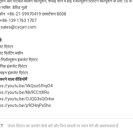
ूशन और पोर्टेबल मार्किंग सॉल्यूशन, शंघाई चीन में हाई रेजोल्यूशन प्रिंटिंग सॉल्यूशन के लिए 16 स
क व्यक्ति: डेविड गुओ
ीफोन: +86-21-59970419 एक्सटेंशन 8008
़:+86-139 1763 1707
:
sales@cycjet.com
ड:
ेट प्रिंटर
ेट प्रिंटिंग मशीन
-रिज़ॉल्यूशन इंकजेट प्रिंटर
ोगिक इंकजेट प्रिंटर
इन इंकजेट प्रिंटर
करने वाला वीडियो
मैं
ps://youtu.be/VkQso5fhqO4
ps://youtu.be/Kki9CCtIXRo
ps://youtu.be/OJQG3sQOrkw
ps://youtu.be/p9CHnjPx5ho
T:
लेजर प्रिंटर का उपयोग कैसे करें और जिन मामलों पर ध्यान देने की आवश्यकता है