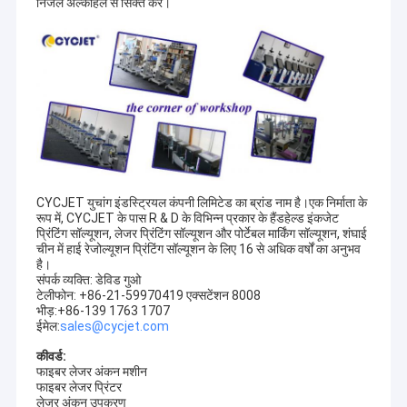
निर्जल अल्कोहल से सिक्त करें।
CYCJET युचांग इंडस्ट्रियल कंपनी लिमिटेड का ब्रांड नाम है।एक निर्माता के
रूप में, CYCJET के पास R & D के विभिन्न प्रकार के हैंडहेल्ड इंकजेट
प्रिंटिंग सॉल्यूशन, लेजर प्रिंटिंग सॉल्यूशन और पोर्टेबल मार्किंग सॉल्यूशन, शंघाई
चीन में हाई रेजोल्यूशन प्रिंटिंग सॉल्यूशन के लिए 16 से अधिक वर्षों का अनुभव
है।
संपर्क व्यक्ति: डेविड गुओ
टेलीफोन: +86-21-59970419 एक्सटेंशन 8008
घर
भीड़:+86-139 1763 1707
ईमेल:
sales@cycjet.com
उत्पादों
कीवर्ड:
फाइबर लेजर अंकन मशीन
हमारे बारे में
फाइबर लेजर प्रिंटर
लेजर अंकन उपकरण