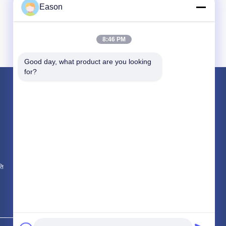
Eason
8:46 PM
Good day, what product are you looking 
for?
उत्पाद
हैंडहेल्ड इंकजेट प्रिंटर
औद्योगिक इंकजेट प्रिंटर
लेजर अंकन मशीन
ति
सभी श्रेणियाँ