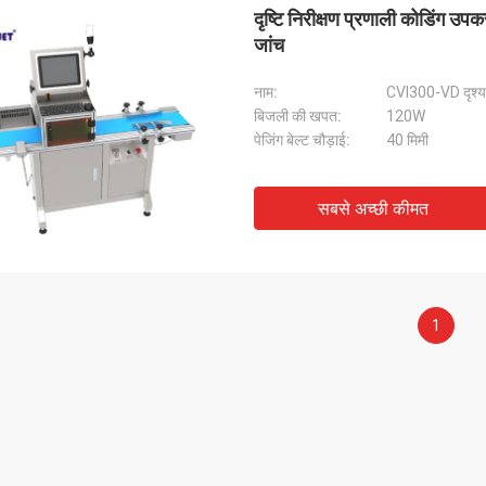
दृष्टि निरीक्षण प्रणाली कोडिंग उप
जांच
नाम:
CVI300-VD दृश्य 
बिजली की खपत:
120W
पेजिंग बेल्ट चौड़ाई:
40 मिमी
सबसे अच्छी कीमत
1