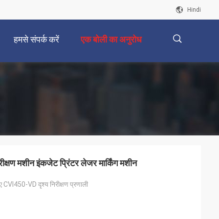
Hindi
हमसे संपर्क करें
एक बोली का अनुरोध
描
述
ीक्षण मशीन इंकजेट प्रिंटर लेजर मार्किंग मशीन
ए CVI450-VD दृश्य निरीक्षण प्रणाली