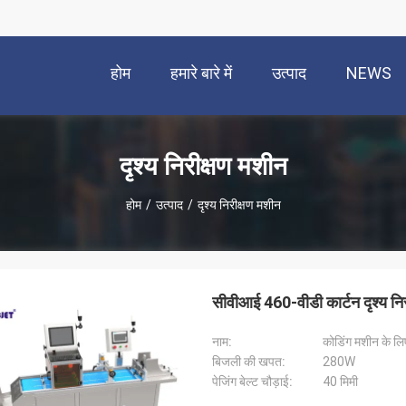
होम
हमारे बारे में
उत्पाद
NEWS
दृश्य निरीक्षण मशीन
होम
/
उत्पाद
/
दृश्य निरीक्षण मशीन
सीवीआई 460-वीडी कार्टन दृश्य निर
नाम:
कोडिंग मशीन के लि
बिजली की खपत:
280W
पेजिंग बेल्ट चौड़ाई:
40 मिमी