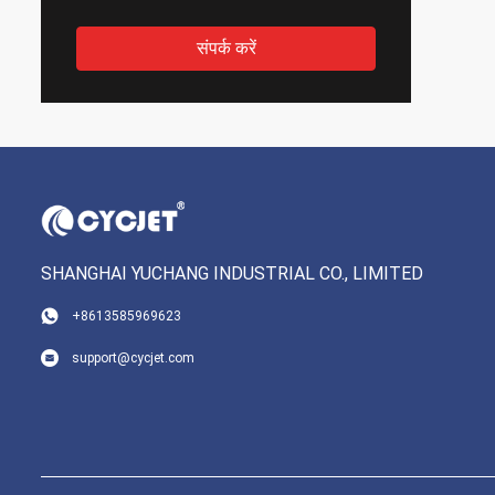
संपर्क करें
SHANGHAI YUCHANG INDUSTRIAL CO., LIMITED
+8613585969623
support@cycjet.com