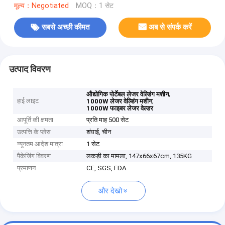
मूल्य：Negotiated
MOQ：1 सेट
सबसे अच्छी कीमत
अब से संपर्क करें
उत्पाद विवरण
,
औद्योगिक पोर्टेबल लेजर वेल्डिंग मशीन
हाई लाइट
,
1000W लेजर वेल्डिंग मशीन
1000W फाइबर लेजर वेल्डर
आपूर्ति की क्षमता
प्रति माह 500 सेट
उत्पत्ति के प्लेस
शंघाई, चीन
न्यूनतम आदेश मात्रा
1 सेट
पैकेजिंग विवरण
लकड़ी का मामला, 147x66x67cm, 135KG
प्रमाणन
CE, SGS, FDA
और देखो