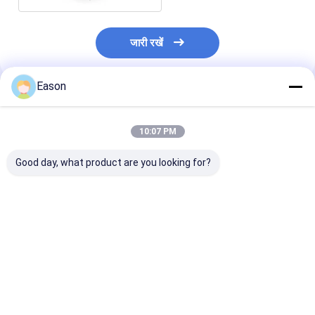
जारी रखें
Eason
अनुशंसित उत्पाद
10:07 PM
Good day, what product are you looking for?
पल्स 2000w हैंडहेल्ड
CLW 1000W औद्योगिक
पोर्टेबल हैंडहेल्ड ए
स्टेनलेस स्टील लेजर वेल्डिंग
लेजर वेल्डर स्वचालित फाइबर
वेल्डिंग मशीन 200
मशीन
लेजर वेल्डर
फाइबर लेजर वेल्डर
सबसे अच्छी कीमत
सबसे अच्छी कीमत
सबसे अच्छी 