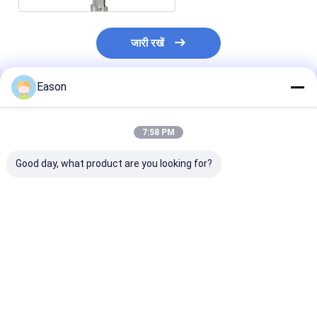
जारी रखें
Eason
अनुशंसित उत्पाद
7:58 PM
Good day, what product are you looking for?
एल्यूमिनियम शीट उच्च संकल्प
कार्टन कार्डबोर्ड उच्च संकल्प
बिल्डिंग शीट हाई रिज़
इंकजेट प्रिंटर बड़े प्रारूप की
इंकजेट प्रिंटर QR कोड बार
इंकजेट प्रिंटर 71.8
जानकारी मुद्रण मशीन
कोड मुद्रण
लोगो प्रिंटिंग मशीन
सबसे अच्छी कीमत
सबसे अच्छी कीमत
सबसे अच्छी 