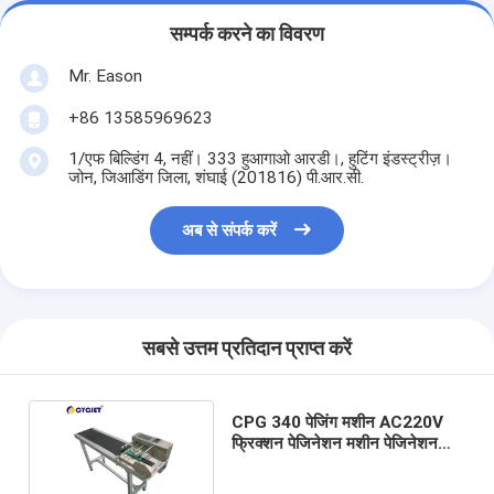
सम्पर्क करने का विवरण
Mr. Eason
+86 13585969623
1/एफ बिल्डिंग 4, नहीं। 333 हुआगाओ आरडी।, हुटिंग इंडस्ट्रीज़।
जोन, जिआडिंग जिला, शंघाई (201816) पी.आर.सी.
अब से संपर्क करें
सबसे उत्तम प्रतिदान प्राप्त करें
CPG 340 पेजिंग मशीन AC220V
फ्रिक्शन पेजिनेशन मशीन पेजिनेशन
मशीन पेपर फीडर मशीन