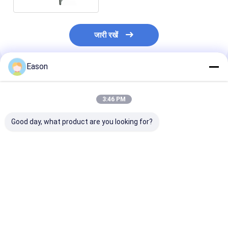
जारी रखें
Eason
अनुशंसित उत्पाद
3:46 PM
Good day, what product are you looking for?
सीपीजी 500 पेजिंग मशीन
सीपीजी 450-डी कार्ड पेजिंग
CPG 450 X घर्षण प
पेपर बैग कार्ड फीडर मशीन
मशीन पेजिनेशन पेपर फीडर
उपकरण AC220V 
ऑटो कन्वेयर फीडर
मशीन
फीडिंग मशीन
सबसे अच्छी कीमत
सबसे अच्छी कीमत
सबसे अच्छी 