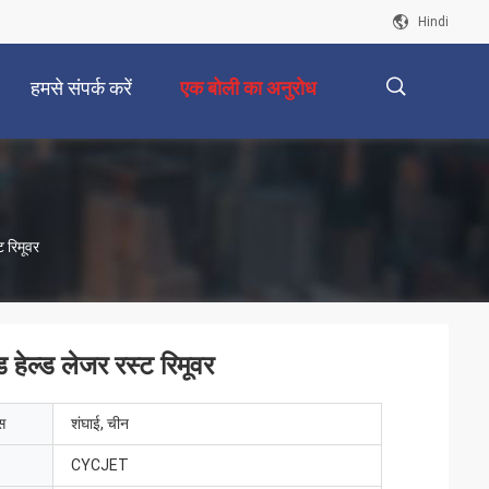
Hindi
हमसे संपर्क करें
एक बोली का अनुरोध
描
 रिमूवर
述
ेल्ड लेजर रस्ट रिमूवर
ेस
शंघाई, चीन
CYCJET