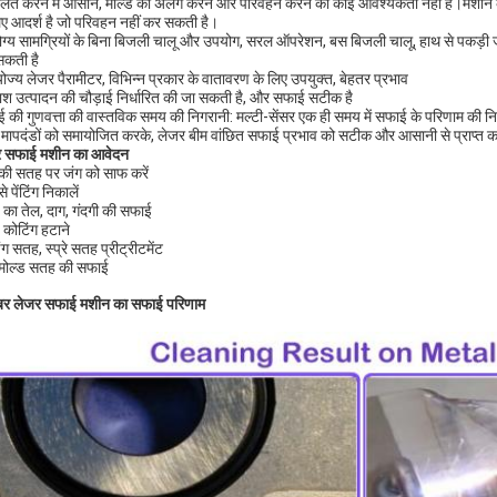
लित करने में आसान, मोल्ड को अलग करने और परिवहन करने की कोई आवश्यकता नहीं है।मशीन को 
िए आदर्श है जो परिवहन नहीं कर सकती है।
ग्य सामग्रियों के बिना बिजली चालू और उपयोग, सरल ऑपरेशन, बस बिजली चालू, हाथ से पकड़ी
कती है
ोज्य लेजर पैरामीटर, विभिन्न प्रकार के वातावरण के लिए उपयुक्त, बेहतर प्रभाव
ाश उत्पादन की चौड़ाई निर्धारित की जा सकती है, और सफाई सटीक है
 की गुणवत्ता की वास्तविक समय की निगरानी: मल्टी-सेंसर एक ही समय में सफाई के परिणाम की न
 मापदंडों को समायोजित करके, लेजर बीम वांछित सफाई प्रभाव को सटीक और आसानी से प्राप्त करन
र सफाई मशीन का आवेदन
 की सतह पर जंग को साफ करें
से पेंटिंग निकालें
का तेल, दाग, गंदगी की सफाई
कोटिंग हटाने
िंग सतह, स्प्रे सतह प्रीट्रीटमेंट
मोल्ड सतह की सफाई
र लेजर सफाई मशीन का सफाई परिणाम