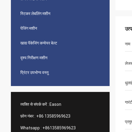
स्टिकर लेबलिंग मशीन
उत्
पेजिंग मशीन
खाद्य पैकेजिंग कन्वेयर बेल्ट
नाम
दृश्य निरीक्षण मशीन
लेजर 
प्रिंटर उपभोग्य वस्तु
धुला
गारंट
व्यक्ति से संपर्क करें :
Eason
फ़ोन नंबर :
+86 13585969623
प्रम
Whatsapp :
+8613585969623