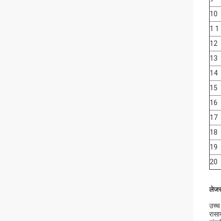
10
1 1
12
13
14
15
16
17
18
19
20
लेजर
उच्च
रासा