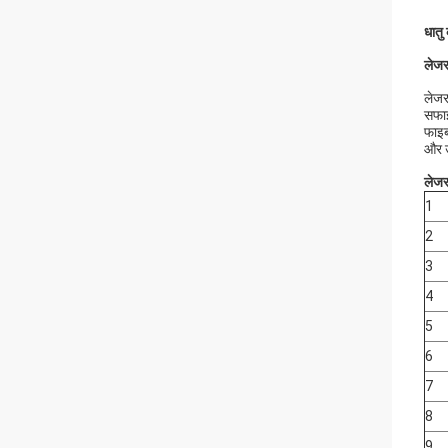
धातु
लेजर
लेजर
सफाई
फाइब
और उ
लेजर
1
2
3
4
5
6
7
8
9