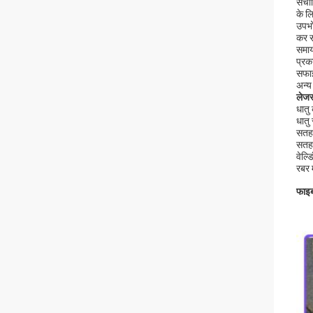
संचा
के ल
उपभो
कर स
समाय
प्रक
सफाई
अन्य
लेज
धातु
धातु 
सतह 
सतह 
वेल्ड
रबर 
फाइब