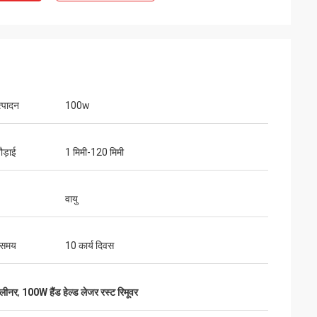
्पादन
100w
ौड़ाई
1 मिमी-120 मिमी
वायु
 समय
10 कार्य दिवस
्लीनर
,
100W हैंड हेल्ड लेजर रस्ट रिमूवर