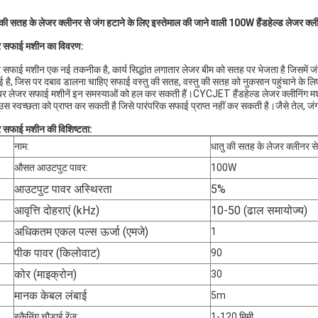
 की सतह के लेजर क्लीनर से जंग हटाने के लिए इस्तेमाल की जाने वाली 100W हैंडहेल्ड लेजर क्ल
 सफाई मशीन का विवरण:
 सफाई मशीन एक नई तकनीक है, कार्य सिद्धांत लगातार लेजर बीम को सतह पर भेजता है जिसमें जंग, प
 है, जिस पर दबाव डालना चाहिए सफाई वस्तु की सतह, वस्तु की सतह को नुकसान पहुंचाने के ल
र लेजर सफाई मशीनें इन समस्याओं को हल कर सकती हैं।CYCJET हैंडहेल्ड लेजर क्लीनिंग मशीन व
स स्वच्छता को प्राप्त कर सकती है जिसे पारंपरिक सफाई प्राप्त नहीं कर सकती है।जैसे तेल, जंग,
 सफाई मशीन की विशिष्टता:
नाम:
धातु की सतह के लेजर क्लीनर से
औसत आउटपुट पावर:
100W
आउटपुट पावर अस्थिरता
5%
आवृत्ति दोहराएं (kHz)
10-50 (ढाल समायोज्य)
अधिकतम एकल पल्स ऊर्जा (एमजे)
1
पीक पावर (किलोवाट)
90
कोर (माइक्रोन)
30
मानक केबल लंबाई
5m
स्कैनिंग चौड़ाई रेंज:
1-120 मिमी