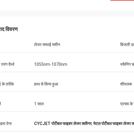
पाद विवरण
लेजर सफाई मशीन
बिजली उत
तरंग दैर्ध्य
1055nm-1070nm
स्कैनिंग च
ई के तरीके
हाथ से किया हुआ
शीतलक
ी
1 साल
प्रसव के
ुखता देना
CYCJET पोर्टेबल फाइबर लेजर क्लीनर
,
मेटल पोर्टेबल फाइबर लेजर क