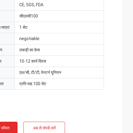
CE, SGS, FDA
सीएलसी100
 मात्रा
1 सेट
negotiable
रण
लकड़ी का केस
य
10-12 कार्य दिवस
एल/सी, टी/टी, वेस्टर्न यूनियन
मता
प्रति माह 100 सेट
ी कीमत
अब से संपर्क करें