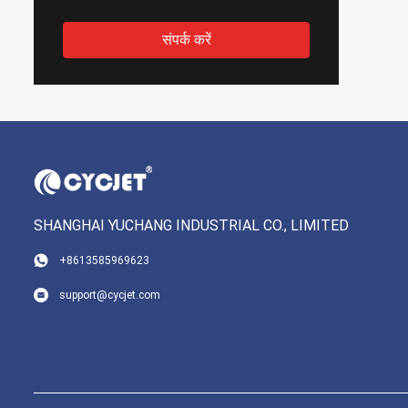
संपर्क करें
SHANGHAI YUCHANG INDUSTRIAL CO., LIMITED
+8613585969623
support@cycjet.com