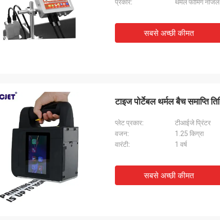
प्रकार:
थर्मल फोमिंग नोजल
सबसे अच्छी कीमत
टाइज पोर्टेबल थर्मल बैच समाप्ति त
प्लेट प्रकार:
टीआईजे प्रिंटर
वजन:
1.25 किग्रा
वारंटी:
1 वर्ष
सबसे अच्छी कीमत