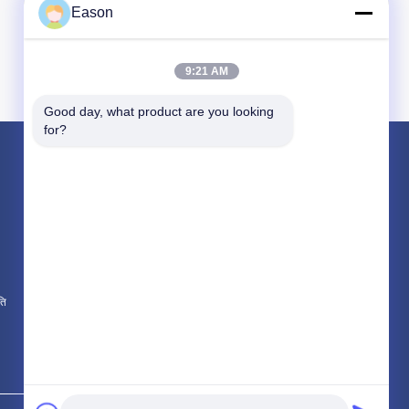
Eason
9:21 AM
Good day, what product are you looking 
for?
उत्पाद
हैंडहेल्ड इंकजेट प्रिंटर
औद्योगिक इंकजेट प्रिंटर
लेजर अंकन मशीन
ति
सभी श्रेणियाँ