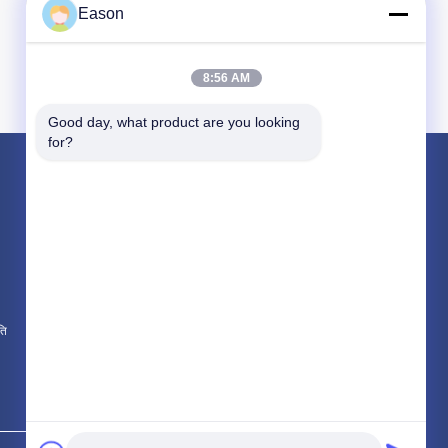
Eason
8:56 AM
Good day, what product are you looking 
for?
उत्पाद
हैंडहेल्ड इंकजेट प्रिंटर
औद्योगिक इंकजेट प्रिंटर
लेजर अंकन मशीन
ति
सभी श्रेणियाँ