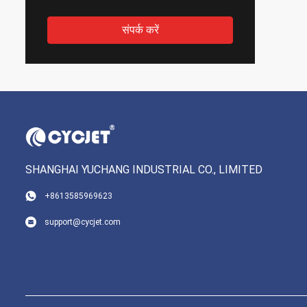
संपर्क करें
SHANGHAI YUCHANG INDUSTRIAL CO., LIMITED
+8613585969623
support@cycjet.com