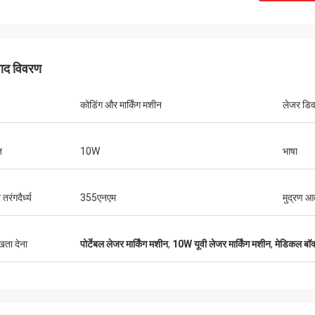
पाद विवरण
कोडिंग और मार्किंग मशीन
लेजर डि
ि
10W
भाषा
तरंगदैर्ध्य
355एनएम
मुद्रण आ
ुखता देना
पोर्टेबल लेजर मार्किंग मशीन
,
10W यूवी लेजर मार्किंग मशीन
,
मेडिकल बॉक्