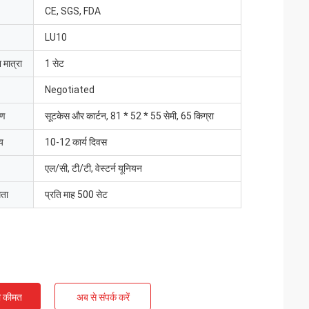
CE, SGS, FDA
LU10
 मात्रा
1 सेट
Negotiated
रण
सूटकेस और कार्टन, 81 * 52 * 55 सेमी, 65 किग्रा
य
10-12 कार्य दिवस
एल/सी, टी/टी, वेस्टर्न यूनियन
मता
प्रति माह 500 सेट
ी कीमत
अब से संपर्क करें