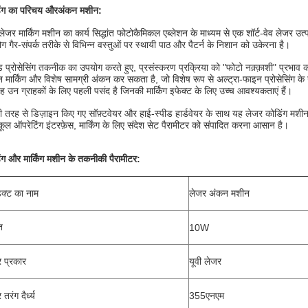
ंग का परिचय और
अंकन मशीन
:
 लेजर मार्किंग मशीन का कार्य सिद्धांत फोटोकैमिकल एब्लेशन के माध्यम से एक शॉर्ट-वेव लेजर उत
ग गैर-संपर्क तरीके से विभिन्न वस्तुओं पर स्थायी पाठ और पैटर्न के निशान को उकेरना है।
ड प्रोसेसिंग तकनीक का उपयोग करते हुए, प्रसंस्करण प्रक्रिया को "फोटो नक़्क़ाशी" प्रभा
 मार्किंग और विशेष सामग्री अंकन कर सकता है, जो विशेष रूप से अल्ट्रा-फाइन प्रोसेसिंग के उ
यह उन ग्राहकों के लिए पहली पसंद है जिनकी मार्किंग इफेक्ट के लिए उच्च आवश्यकताएं हैं।
ी तरह से डिज़ाइन किए गए सॉफ़्टवेयर और हाई-स्पीड हार्डवेयर के साथ यह लेजर कोडिंग मश
ूल ऑपरेटिंग इंटरफ़ेस, मार्किंग के लिए संदेश सेट पैरामीटर को संपादित करना आसान है।
ंग और मार्किंग मशीन के तकनीकी पैरामीटर:
डक्ट का नाम
लेजर अंकन मशीन
ि
10W
 प्रकार
यूवी लेजर
तरंग दैर्ध्य
355एनएम