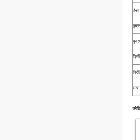
ठंडा
मुद
मुद्
प्रि
प्रि
भाषा
कोडि