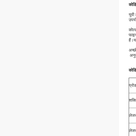
कोडि
यूवी
उपयो
कोल्
फाइन
हैं।
अच्छ
अनुक
कोडि
प्रो
शक्त
लेजर
लेजर 