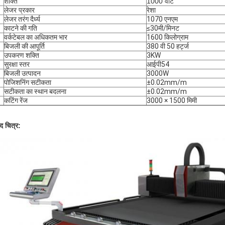
शक्ति
1000 वाट
लेजर प्रकार
रेशा
लेजर तरंग दैर्ध्य
1070 एनएम
काटने की गति
≤30मी/मिनट
वर्कटेबल का अधिकतम भार
1600 किलोग्राम
बिजली की आपूर्ति
380 वी 50 हर्ट्ज
उपकरण शक्ति
3KW
सुरक्षा स्तर
आईपी54
बिजली उत्पादन
3000W
पोजिशनिंग सटीकता
±0.02mm/m
सटीकता का स्थान बदलना
±0.02mm/m
कटिंग रेंज
3000 × 1500 मिमी
ाद चित्र: