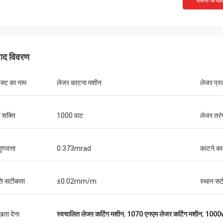
सबसे अच्छ
पाद विवरण
डक्ट का नाम
लेजर काटना मशीन
लेजर प्र
 शक्ति
1000 वाट
लेजर तरंग 
ुणवत्ता
0.373mrad
काटने का क
ति सटीकता
±0.02mm/m
स्थान स
ुखता देना
स्वचालित लेजर कटिंग मशीन
,
1070 एनएम लेजर कटिंग मशीन
,
1000w 