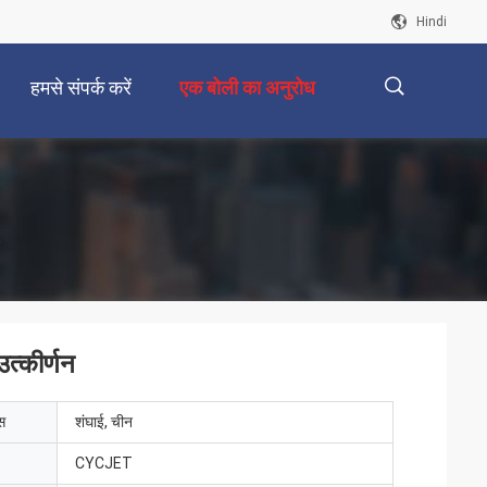
Hindi
हमसे संपर्क करें
एक बोली का अनुरोध
描
述
्कीर्णन
ेस
शंघाई, चीन
CYCJET