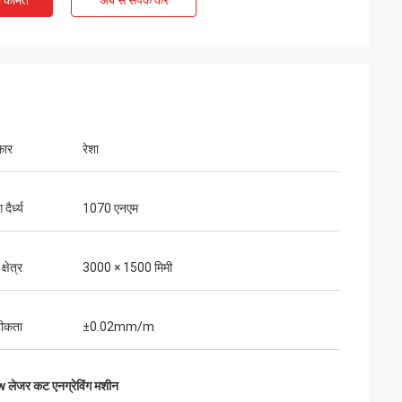
ी कीमत
अब से संपर्क करें
कार
रेशा
दैर्ध्य
1070 एनएम
्षेत्र
3000 × 1500 मिमी
टीकता
±0.02mm/m
लेजर कट एनग्रेविंग मशीन