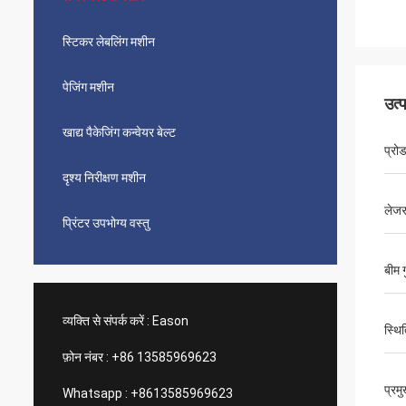
स्टिकर लेबलिंग मशीन
पेजिंग मशीन
उत्
खाद्य पैकेजिंग कन्वेयर बेल्ट
प्रो
दृश्य निरीक्षण मशीन
लेजर
प्रिंटर उपभोग्य वस्तु
बीम ग
व्यक्ति से संपर्क करें :
Eason
स्थि
फ़ोन नंबर :
+86 13585969623
प्रम
Whatsapp :
+8613585969623