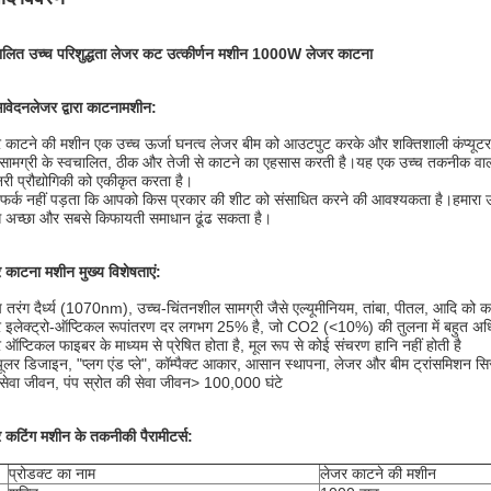
ालित उच्च परिशुद्धता लेजर कट उत्कीर्णन मशीन 1000W लेजर काटना
आवेदन
लेजर द्वारा काटना
मशीन
:
 काटने की मशीन एक उच्च ऊर्जा घनत्व लेजर बीम को आउटपुट करके और शक्तिशाली कंप्यूटर सं
 सामग्री के स्वचालित, ठीक और तेजी से काटने का एहसास करती है।यह एक उच्च तकनीक वाल
री प्रौद्योगिकी को एकीकृत करता है।
फर्क नहीं पड़ता कि आपको किस प्रकार की शीट को संसाधित करने की आवश्यकता है।हमारा 
 अच्छा और सबसे किफायती समाधान ढूंढ सकता है।
 काटना मशीन मुख्य विशेषताएं:
ष तरंग दैर्ध्य (1070nm), उच्च-चिंतनशील सामग्री जैसे एल्यूमीनियम, तांबा, पीतल, आदि को क
 इलेक्ट्रो-ऑप्टिकल रूपांतरण दर लगभग 25% है, जो CO2 (<10%) की तुलना में बहुत अधि
 ऑप्टिकल फाइबर के माध्यम से प्रेषित होता है, मूल रूप से कोई संचरण हानि नहीं होती है
यूलर डिजाइन, "प्लग एंड प्ले", कॉम्पैक्ट आकार, आसान स्थापना, लेजर और बीम ट्रांसमिशन 
 सेवा जीवन, पंप स्रोत की सेवा जीवन> 100,000 घंटे
 कटिंग मशीन के तकनीकी पैरामीटर्स:
प्रोडक्ट का नाम
लेजर काटने की मशीन