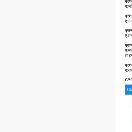
प्रश्
ए:
अग
प्रश
ए:
लग
प्रश
ए:
ले
प्रश
ए:
सब
तो हम
प्रश्
ए:
सभ
CYCJ