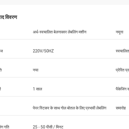
पाद विवरण
अर्ध-स्वचालित बेलनाकार लेबलिंग मशीन
नमूना
टेज
220V/50HZ
स्वचालित 
ति
नया
प्रेरित प
ी
1 साल
पैकेजिंग 
पेपर स्टिकर के साथ गोल बोतल के लिए प्रभावी लेबलिंग
समारोह
िंग गति
25 - 50 पीसी / मिनट