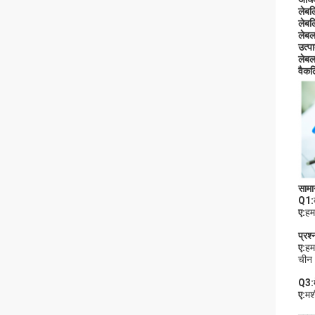
लेबल
लेबल
लेबल 
उत्पा
लेबल 
वैक
सामान
Q1:
ए:
हम
प्रश्
ए:
हम
चीन
Q3:
ए:
मश