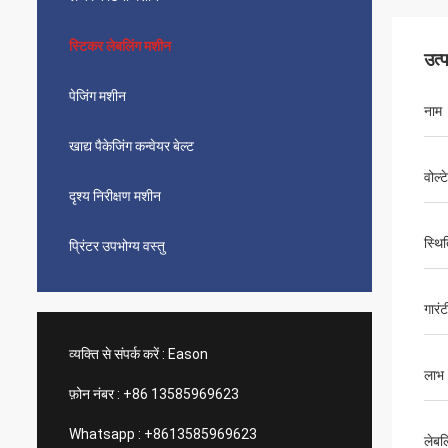
स्टिकर लेबलिंग मशीन
उत्
पेजिंग मशीन
नाम
खाद्य पैकेजिंग कन्वेयर बेल्ट
वोल्
दृश्य निरीक्षण मशीन
स्थि
प्रिंटर उपभोग्य वस्तु
गारंट
व्यक्ति से संपर्क करें :
Eason
लाभ
फ़ोन नंबर :
+86 13585969623
Whatsapp :
+8613585969623
लेबल