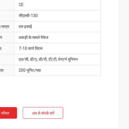
CE
सीएलबी-130
 मात्रा
एक इकाई
रण
लकड़ी के मामले पैकेज
य
7-10 कार्य दिवस
एल/सी, डी/ए, डी/पी, टी/टी, वेस्टर्न यूनियन
मता
200 यूनिट/माह
ी कीमत
अब से संपर्क करें