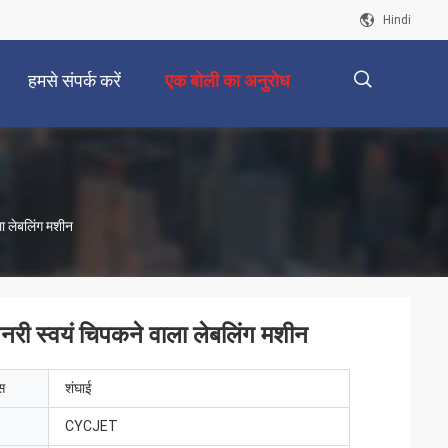
Hindi
हमसे संपर्क करें
एक बोली का अनुरोध
描
ा लेबलिंग मशीन
述
री स्वयं चिपकने वाला लेबलिंग मशीन
ेस
शंघाई
CYCJET