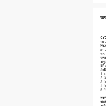
उत्
CYCJ
यह उत
स्टि
इस उ
साथ
उत्पा
अनुप
दैनि
लेबल
1. य
2. व
3. ल
4. ल
5. न
तकनी
वोल्ट
अधि