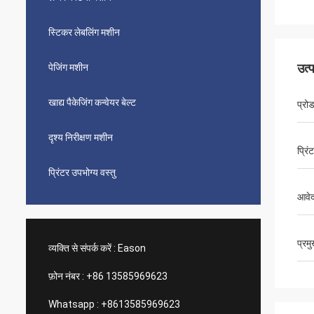
स्टिकर लेबलिंग मशीन
उत्
पेजिंग मशीन
खाद्य पैकेजिंग कन्वेयर बेल्ट
प्रो
दृश्य निरीक्षण मशीन
प्रिंट
प्रिंटर उपभोग्य वस्तु
आवेद
प्रम
व्यक्ति से संपर्क करें :
Eason
फ़ोन नंबर :
+86 13585969623
Whatsapp :
+8613585969623