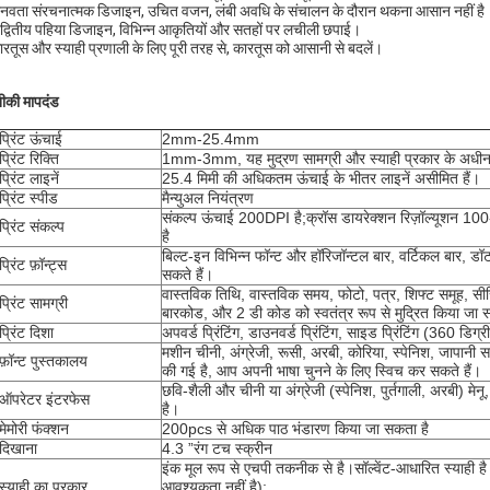
ानवता संरचनात्मक डिजाइन, उचित वजन, लंबी अवधि के संचालन के दौरान थकना आसान नहीं है
द्वितीय पहिया डिजाइन, विभिन्न आकृतियों और सतहों पर लचीली छपाई।
ारतूस और स्याही प्रणाली के लिए पूरी तरह से, कारतूस को आसानी से बदलें।
की मापदंड
प्रिंट ऊंचाई
2mm-25.4mm
प्रिंट रिक्ति
1mm-3mm, यह मुद्रण सामग्री और स्याही प्रकार के अधीन
प्रिंट लाइनें
25.4 मिमी की अधिकतम ऊंचाई के भीतर लाइनें असीमित हैं।
प्रिंट स्पीड
मैन्युअल नियंत्रण
संकल्प ऊंचाई 200DPI है;क्रॉस डायरेक्शन रिज़ॉल्यूशन
प्रिंट संकल्प
है
बिल्ट-इन विभिन्न फॉन्ट और हॉरिजॉन्टल बार, वर्टिकल बार, डॉट-म
प्रिंट फ़ॉन्ट्स
सकते हैं।
वास्तविक तिथि, वास्तविक समय, फोटो, पत्र, शिफ्ट समूह, सीर
प्रिंट सामग्री
बारकोड, और 2 डी कोड को स्वतंत्र रूप से मुद्रित किया जा 
प्रिंट दिशा
अपवर्ड प्रिंटिंग, डाउनवर्ड प्रिंटिंग, साइड प्रिंटिंग (360 डिग्री
मशीन चीनी, अंग्रेजी, रूसी, अरबी, कोरिया, स्पेनिश, जापानी स
फ़ॉन्ट पुस्तकालय
की गई है, आप अपनी भाषा चुनने के लिए स्विच कर सकते हैं।
छवि-शैली और चीनी या अंग्रेजी (स्पेनिश, पुर्तगाली, अरबी) मे
ऑपरेटर इंटरफेस
है।
मेमोरी फंक्शन
200pcs से अधिक पाठ भंडारण किया जा सकता है
दिखाना
4.3 ”रंग टच स्क्रीन
इंक मूल रूप से एचपी तकनीक से है।सॉल्वेंट-आधारित स्याही
स्याही का प्रकार
आवश्यकता नहीं है);