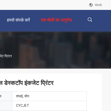
Hindi
हमसे संपर्क करें
एक बोली का अनुरोध
描
ेट प्रिंटर
述
ल डेस्कटॉप इंकजेट प्रिंटर
ेस
शंघाई, चीन
CYCJET