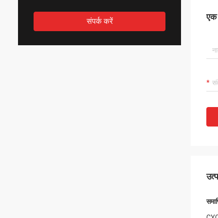
एक स
संपर्क करें
उत्
समाप
CYCJ