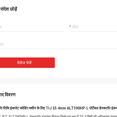
ंदेश छोड़ें
मेसेज भेजें
पाद विवरण
्ति तिथि इंकजेट कोडिंग मशीन के लिए TIJ 25.4mm ALT390HP-L पोर्टेबल डेस्कटॉप इंकजे
ET ALT390HP-L डेस्कटॉप इंकजेट प्रिंटर जिसे एक बार में 25.4 मिमी की अधिकतम ऊंचाई पर 