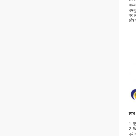
माध्
उपयुक
पर 
और ड
लाभ 
1. प
2. W
फ्री