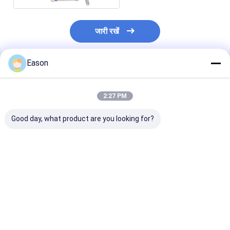
जारी रखें
Eason
अनुशंसित उत्पाद
2:27 PM
Good day, what product are you looking for?
औद्योगिक छोटे अक्षर CIJ
औद्योगिक ऑनलाइन संचालित
15 मिमी इंडस्ट्रियल
इंकजेट प्रिंटर B3020 उच्च
सीआईजे बैच कोडिंग प्रिंटिंग
प्रिंटर ऑटोमैटिक कं
परिभाषा
मशीन B6040 टच स्क्रीन के
CIJ Mfg Exp डेट प
साथ
प्लास्टिक बैग पर कोड
सबसे अच्छी कीमत
सबसे अच्छी कीमत
सबसे अच्छी 