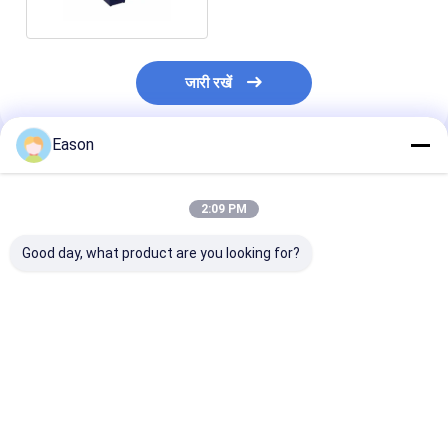
जारी रखें
Eason
अनुशंसित उत्पाद
2:09 PM
Good day, what product are you looking for?
क्राफ्टवर्क और पैकेज के लिए
इलेक्ट्रॉनिक घटकों के लिए
धातु फाइबर लेजर प्रि
Touh स्क्रीन CO2 कोडिंग
डेस्कटॉप CYCJET 30W
लिए पोर्टेबल कोडिंग
और मार्किंग मशीन
लेजर कोडिंग और मार्किंग
मार्किंग मशीन 50W
मशीन
सबसे अच्छी कीमत
सबसे अच्छी कीमत
सबसे अच्छी 