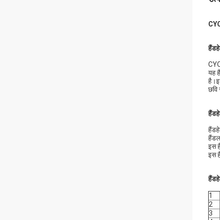
CYCJ
हैंड
CYCJ
यह ह
है।इस
छवि 
हैंडह
हैंड
हैंडल
इस ह
इस है
हैंड
1
2
3