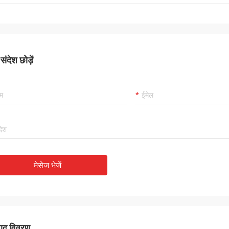
ंदेश छोड़ें
मेसेज भेजें
पाद विवरण