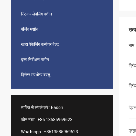
स्टिकर लेबलिंग मशीन
उत्
पेजिंग मशीन
खाद्य पैकेजिंग कन्वेयर बेल्ट
नाम
दृश्य निरीक्षण मशीन
प्रिं
प्रिंटर उपभोग्य वस्तु
प्रिं
व्यक्ति से संपर्क करें :
Eason
प्रिं
फ़ोन नंबर :
+86 13585969623
प्रम
Whatsapp :
+8613585969623