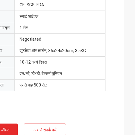
CE, SGS, FDA
स्मार्ट आईएल
 मात्रा
1 सेट
Negotiated
रण
सूटकेस और कार्टन, 36x24x20cm, 3.5KG
य
10-12 कार्य दिवस
एल/सी, टी/टी, वेस्टर्न यूनियन
मता
प्रति माह 500 सेट
ी कीमत
अब से संपर्क करें