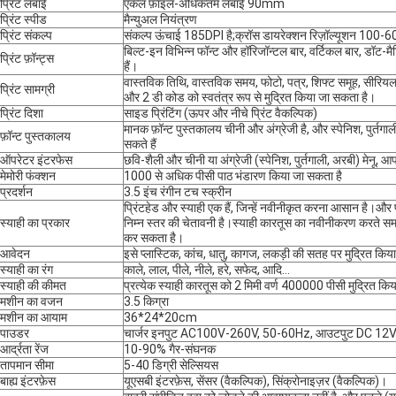
प्रिंट लंबाई
एकल फ़ाइल-अधिकतम लंबाई 90mm
प्रिंट स्पीड
मैन्युअल नियंत्रण
प्रिंट संकल्प
संकल्प ऊंचाई 185DPI है;क्रॉस डायरेक्शन रिज़ॉल्यूशन 100
बिल्ट-इन विभिन्न फॉन्ट और हॉरिजॉन्टल बार, वर्टिकल बार, डॉट-मैट्
प्रिंट फ़ॉन्ट्स
हैं।
वास्तविक तिथि, वास्तविक समय, फोटो, पत्र, शिफ्ट समूह, सीरियल
प्रिंट सामग्री
और 2 डी कोड को स्वतंत्र रूप से मुद्रित किया जा सकता है।
प्रिंट दिशा
साइड प्रिंटिंग (ऊपर और नीचे प्रिंट वैकल्पिक)
मानक फ़ॉन्ट पुस्तकालय चीनी और अंग्रेजी है, और स्पेनिश, पुर्तगा
फ़ॉन्ट पुस्तकालय
सकते हैं
ऑपरेटर इंटरफेस
छवि-शैली और चीनी या अंग्रेजी (स्पेनिश, पुर्तगाली, अरबी) मेनू, 
मेमोरी फंक्शन
1000 से अधिक पीसी पाठ भंडारण किया जा सकता है
प्रदर्शन
3.5 इंच रंगीन टच स्क्रीन
प्रिंटहेड और स्याही एक हैं, जिन्हें नवीनीकृत करना आसान है।और 
स्याही का प्रकार
निम्न स्तर की चेतावनी है।स्याही कारतूस का नवीनीकरण करते सम
कर सकता है।
आवेदन
इसे प्लास्टिक, कांच, धातु, कागज, लकड़ी की सतह पर मुद्रित किया
स्याही का रंग
काले, लाल, पीले, नीले, हरे, सफेद, आदि…
स्याही की कीमत
प्रत्येक स्याही कारतूस को 2 मिमी वर्ण 400000 पीसी मुद्रित क
मशीन का वजन
3.5 किग्रा
मशीन का आयाम
36*24*20cm
पाउडर
चार्जर इनपुट AC100V-260V, 50-60Hz, आउटपुट DC 12
आर्द्रता रेंज
10-90% गैर-संघनक
तापमान सीमा
5-40 डिग्री सेल्सियस
बाह्य इंटरफ़ेस
यूएसबी इंटरफ़ेस, सेंसर (वैकल्पिक), सिंक्रोनाइज़र (वैकल्पिक)।