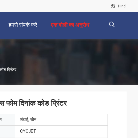
Hindi
हमसे संपर्क करें
एक बोली का अनुरोध
描
कोड प्रिंटर
述
एस फोम दिनांक कोड प्रिंटर
ेस
शंघाई, चीन
CYCJET