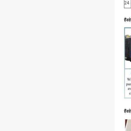
24
हैंड
हैंडह