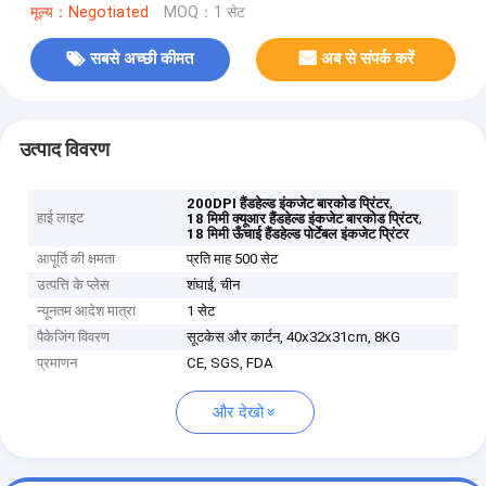
मूल्य：Negotiated
MOQ：1 सेट
सबसे अच्छी कीमत
अब से संपर्क करें
उत्पाद विवरण
,
200DPI हैंडहेल्ड इंकजेट बारकोड प्रिंटर
हाई लाइट
,
18 मिमी क्यूआर हैंडहेल्ड इंकजेट बारकोड प्रिंटर
18 मिमी ऊँचाई हैंडहेल्ड पोर्टेबल इंकजेट प्रिंटर
आपूर्ति की क्षमता
प्रति माह 500 सेट
उत्पत्ति के प्लेस
शंघाई, चीन
न्यूनतम आदेश मात्रा
1 सेट
पैकेजिंग विवरण
सूटकेस और कार्टन, 40x32x31cm, 8KG
प्रमाणन
CE, SGS, FDA
और देखो