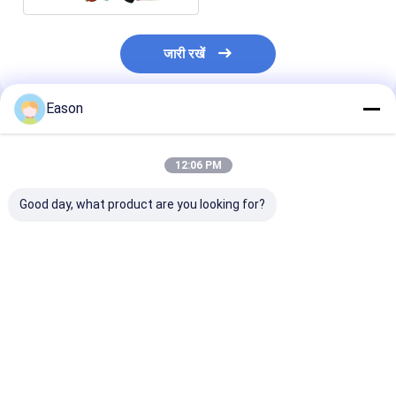
जारी रखें
Eason
अनुशंसित उत्पाद
12:06 PM
Good day, what product are you looking for?
कॉम्पैक्ट डिज़ाइन ऑन-द-गो
समर्थन क्यूआर कोड,
कॉम्पैक्ट अल्ट्रा लॉन
प्रिंटिंग वायरलेस कनेक्टिविटी
बारकोड, लोगो प्रिंटिंग
पोर्टेबल हैंडहेल्ड इंक प्
हैंडहेल्ड इंकजेट प्रिंटर
वायरलेस मोबाइल हैंडहेल्ड
300×300DPI रिज़ॉ
इंकजेट प्रिंटर
12.7mm
सबसे अच्छी कीमत
सबसे अच्छी कीमत
सबसे अच्छी 