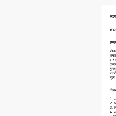
उत्
केबल
लेज
शंघा
क्षम
बारे
लेजर
गुणव
स्मा
मूल्य
लेजर
1. अ
2. अ
3. ल
4. अ