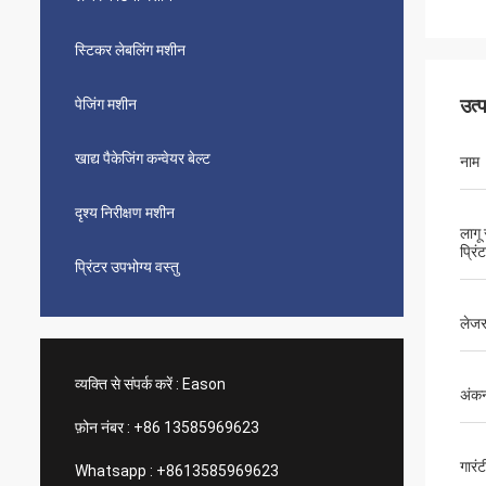
स्टिकर लेबलिंग मशीन
उत्
पेजिंग मशीन
खाद्य पैकेजिंग कन्वेयर बेल्ट
नाम
दृश्य निरीक्षण मशीन
लागू
प्रिं
प्रिंटर उपभोग्य वस्तु
लेजर 
व्यक्ति से संपर्क करें :
Eason
अंकन 
फ़ोन नंबर :
+86 13585969623
गारंट
Whatsapp :
+8613585969623