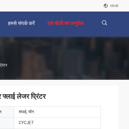
Hindi
हमसे संपर्क करें
एक बोली का अनुरोध
描
रिंटर
述
 फ्लाई लेजर प्रिंटर
ेस
शंघाई, चीन
CYCJET