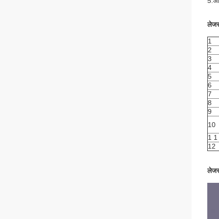
5.
ऑन
लेजर
1
2
3
4
5
6
7
8
9
10
1 1
12
लेजर