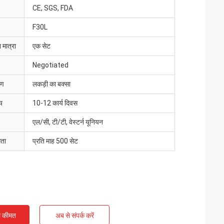
CE, SGS, FDA
F30L
 मात्रा
एक सेट
Negotiated
रण
लकड़ी का बक्सा
य
10-12 कार्य दिवस
एल/सी, टी/टी, वेस्टर्न यूनियन
मता
प्रति माह 500 सेट
ी कीमत
अब से संपर्क करें