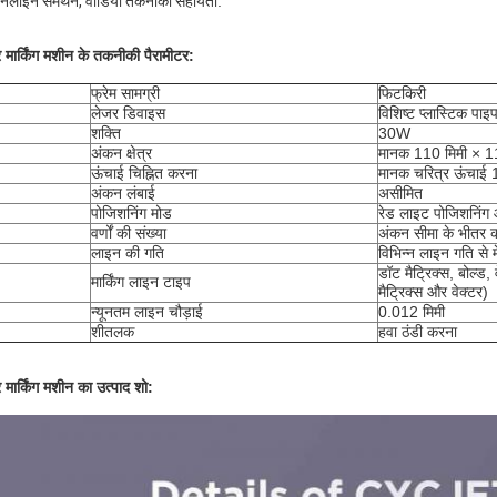
लाइन समर्थन, वीडियो तकनीकी सहायता
.
 मार्किंग मशीन के तकनीकी पैरामीटर:
फ्रेम सामग्री
फिटकिरी
लेजर डिवाइस
विशिष्ट प्लास्टिक प
शक्ति
30W
अंकन क्षेत्र
मानक 110 मिमी × 11
ऊंचाई चिह्नित करना
मानक चरित्र ऊंचाई 
अंकन लंबाई
असीमित
पोजिशनिंग मोड
रेड लाइट पोजिशनिंग
वर्णों की संख्या
अंकन सीमा के भीतर को
लाइन की गति
विभिन्न लाइन गति से
डॉट मैट्रिक्स, बोल्ड, 
मार्किंग लाइन टाइप
मैट्रिक्स और वेक्टर)
न्यूनतम लाइन चौड़ाई
0.012 मिमी
शीतलक
हवा ठंडी करना
 मार्किंग मशीन का उत्पाद शो: