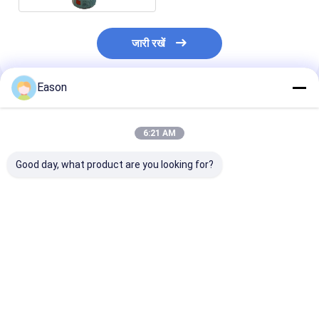
जारी रखें
Eason
अनुशंसित उत्पाद
6:21 AM
Good day, what product are you looking for?
Paper Red Printer
CYCJET से परेशानी मुक्त
इंकजेट प्रिंटिंग मश
Consumables Carton
एकीकरण के साथ अनुकूलनीय
128 मैक्स 18 मिमी फ
Box CYCJET Oil
XAR 128 प्रिंटहेड
आकार के लिए एक्
Based Printing Ink
प्रिंटिंग हेड:
सबसे अच्छी कीमत
सबसे अच्छी कीमत
सबसे अच्छी 