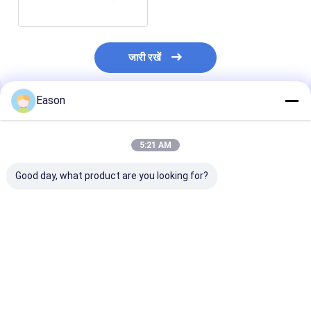
जारी रखें
Eason
अनुशंसित उत्पाद
5:21 AM
Good day, what product are you looking for?
1 मिमी-100 मिमी प्रिंट
खाद्य लचीला पैकेजिंग 50.8
CYCJET प्लास्टिक
ऊंचाई के साथ घुमावदार
मिमी थर्मल इंकजेट प्रिंटर चार
25.4 मिमी थर्मल इं
कार्टन थर्मल इंकजेट प्रिंटर
नोजल के साथ
प्रिंटर एंड्रॉयड ऑपर
सिस्टम के साथ
सबसे अच्छी कीमत
सबसे अच्छी कीमत
सबसे अच्छी 